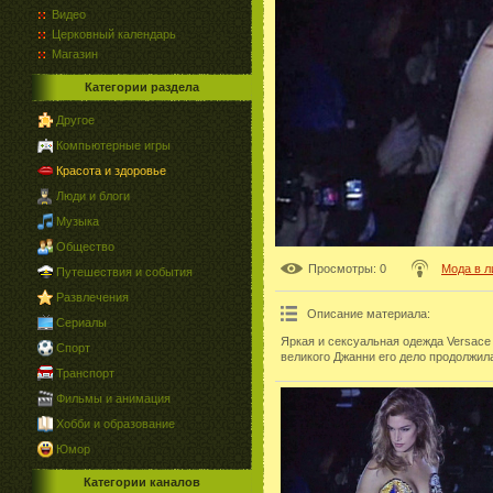
Видео
Церковный календарь
Магазин
Категории раздела
Другое
Компьютерные игры
Красота и здоровье
Люди и блоги
Музыка
Общество
Просмотры
: 0
Мода в л
Путешествия и события
Развлечения
Описание материала
:
Сериалы
Яркая и сексуальная одежда Versace
Спорт
великого Джанни его дело продолжил
Транспорт
Фильмы и анимация
Хобби и образование
Юмор
Категории каналов