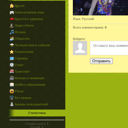
Другое
Компьютерные игры
Язык
: Русский
Красота и здоровье
Люди и блоги
Всего комментариев
:
0
Музыка
Общество
Войдите:
Путешествия и события
Развлечения
Сериалы
Отправить
Спорт
Транспорт
Фильмы и анимация
Хобби и образование
Юмор
Все каналы
Каналы пользователей
Статистика
Онлайн всего:
1
Гостей:
1