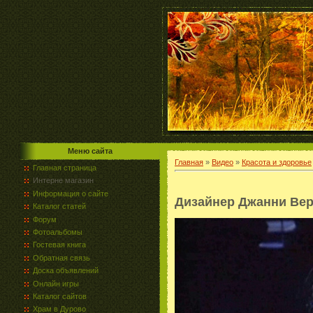
Меню сайта
Главная
»
Видео
»
Красота и здоровье
Главная страница
Интерне магазин
Информация о сайте
Дизайнер Джанни Вер
Каталог статей
Форум
Фотоальбомы
Гостевая книга
Обратная связь
Доска объявлений
Онлайн игры
Каталог сайтов
Храм в Дурово