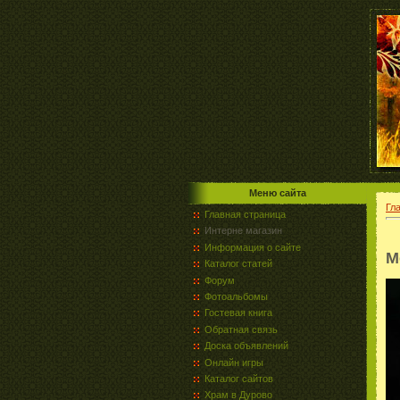
Меню сайта
Гл
Главная страница
Интерне магазин
Информация о сайте
M
Каталог статей
Форум
Фотоальбомы
Гостевая книга
Обратная связь
Доска объявлений
Онлайн игры
Каталог сайтов
Храм в Дурово