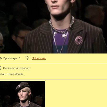
Просмотры
: 0
Shine show
Описание материала
:
лан. Показ Morello.