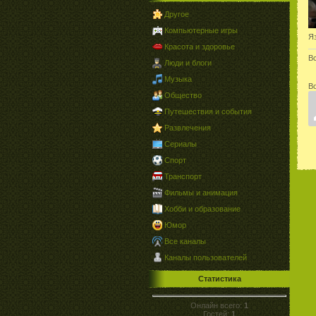
Другое
Компьютерные игры
Я
Красота и здоровье
В
Люди и блоги
Музыка
В
Общество
Путешествия и события
Развлечения
Сериалы
Спорт
Транспорт
Фильмы и анимация
Хобби и образование
Юмор
Все каналы
Каналы пользователей
Статистика
Онлайн всего:
1
Гостей:
1