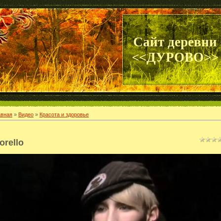
Сайт деревни
<<ДУРОВО>>
авная
»
Видео
»
Красота и здоровье
orello