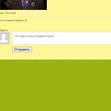
зык
: Русский
сего комментариев
:
0
ойдите:
Отправить