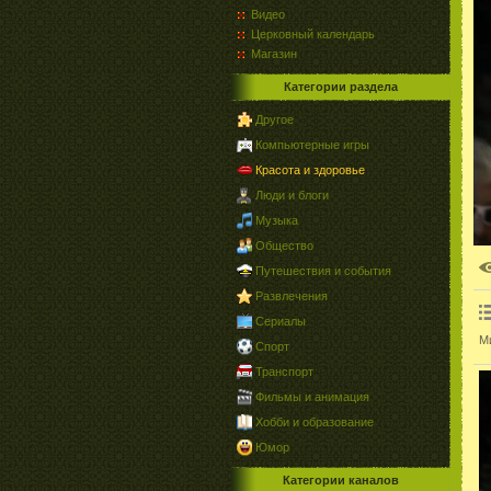
Видео
Церковный календарь
Магазин
Категории раздела
Другое
Компьютерные игры
Красота и здоровье
Люди и блоги
Музыка
Общество
Путешествия и события
Развлечения
Сериалы
Ми
Спорт
Транспорт
Фильмы и анимация
Хобби и образование
Юмор
Категории каналов