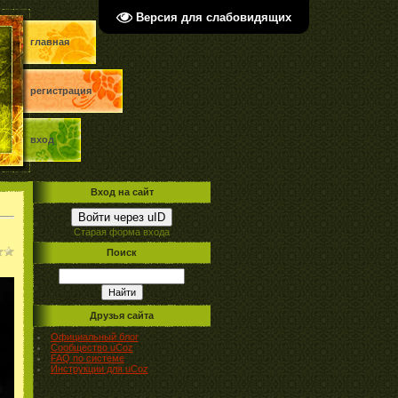
Версия для слабовидящих
главная
регистрация
вход
Вход на сайт
Войти через uID
Старая форма входа
Поиск
Друзья сайта
Официальный блог
Сообщество uCoz
FAQ по системе
Инструкции для uCoz