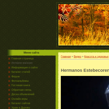
Меню сайта
Главная
»
Видео
»
Красота и здоровье
Главная страница
Интерне магазин
Информация о сайте
Hermanos Estebecore
Каталог статей
Форум
Фотоальбомы
Гостевая книга
Обратная связь
Доска объявлений
Онлайн игры
Каталог сайтов
Храм в Дурово