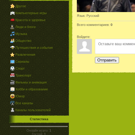
Другое
Компьютерные игры
Язык
: Русский
Красота и здоровье
Всего комментариев
:
0
Люди и блоги
Музыка
Войдите:
Общество
Путешествия и события
Развлечения
Отправить
Сериалы
Спорт
Транспорт
Фильмы и анимация
Хобби и образование
Юмор
Все каналы
Каналы пользователей
Статистика
Онлайн всего:
1
Гостей:
1