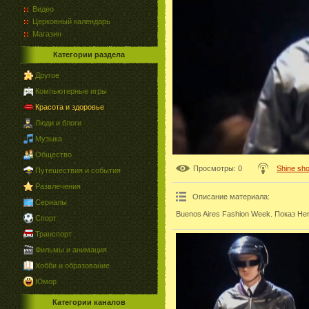
Видео
Церковный календарь
Магазин
Категории раздела
Другое
Компьютерные игры
Красота и здоровье
Люди и блоги
Музыка
Общество
Просмотры
: 0
Shine sh
Путешествия и события
Развлечения
Описание материала
:
Сериалы
Buenos Aires Fashion Week. Показ He
Спорт
Транспорт
Фильмы и анимация
Хобби и образование
Юмор
Категории каналов