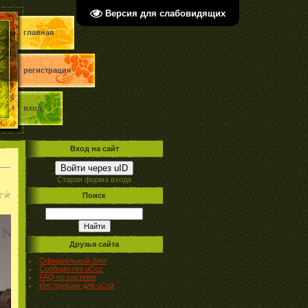
Версия для слабовидящих
главная
регистрация
вход
Вход на сайт
Войти через uID
Старая форма входа
Поиск
Друзья сайта
Официальный блог
Сообщество uCoz
FAQ по системе
Инструкции для uCoz