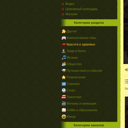
Видео
Церковный календарь
Магазин
Категории раздела
Другое
Компьютерные игры
Красота и здоровье
Люди и блоги
Музыка
Общество
Путешествия и события
Развлечения
Сериалы
Ne
Спорт
Транспорт
Фильмы и анимация
Хобби и образование
Юмор
Категории каналов