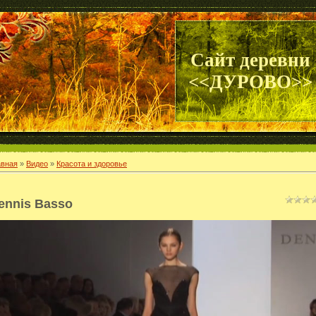
Сайт деревни
<<ДУРОВО>>
авная
»
Видео
»
Красота и здоровье
ennis Basso