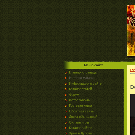
Меню сайта
Гл
Главная страница
Интерне магазин
Информация о сайте
D
Каталог статей
Форум
Фотоальбомы
Гостевая книга
Обратная связь
Доска объявлений
Онлайн игры
Каталог сайтов
Храм в Дурово