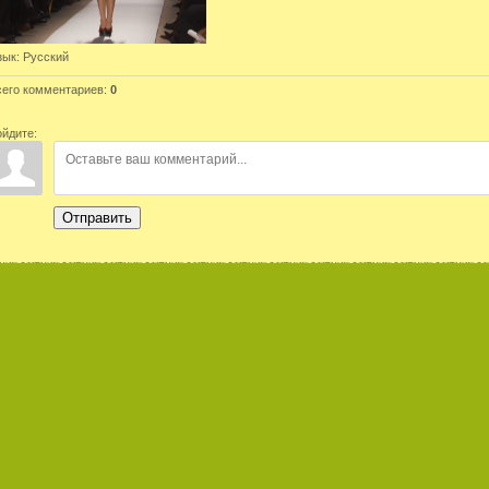
зык
: Русский
сего комментариев
:
0
ойдите:
Отправить