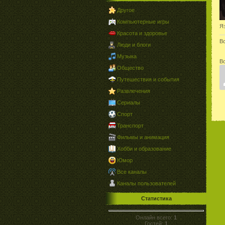
Другое
Компьютерные игры
Я
Красота и здоровье
В
Люди и блоги
Музыка
В
Общество
Путешествия и события
Развлечения
Сериалы
Спорт
Транспорт
Фильмы и анимация
Хобби и образование
Юмор
Все каналы
Каналы пользователей
Статистика
Онлайн всего:
1
Гостей:
1