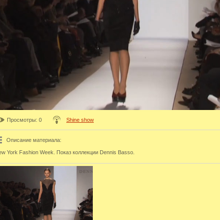
Просмотры
: 0
Shine show
Описание материала
:
w York Fashion Week. Показ коллекции Dennis Basso.