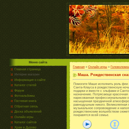
Меню сайта
Главная
»
Онлайн игры
»
Головоломк
Главная страница
Маша. Рождественская ска
Интерне магазин
Информация о сайте
Помогите Маше исполнить роль феи 
Каталог статей
Санта-Клауса в рождественскую ноч
Форум
подарки и вместе с эльфами и Санто
назначению. Потрясающе красочная 
Фотоальбомы
нарисованная профессиональными х
Гостевая книга
насыщенная праздничной атмосферой
равнодушным никого. Великолепная 
Обратная связь
музыкальное сопровождение и напо
Доска объявлений
рождественским волшебством сюжет
понравятся всей семье.
Онлайн игры
Каталог сайтов
Храм в Дурово