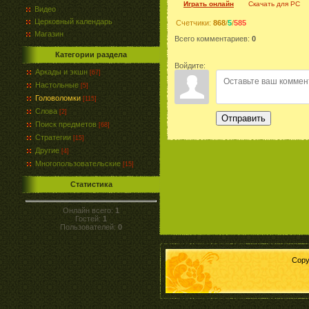
Играть онлайн
Скачать для
PC
Видео
Церковный календарь
Счетчики
:
868
/
5
/
585
Магазин
Всего комментариев
:
0
Категории раздела
Войдите:
Аркады и экшн
[67]
Настольные
[5]
Головоломки
[115]
Слова
[2]
Отправить
Поиск предметов
[68]
Стратегии
[15]
Другие
[4]
Многопользовательские
[15]
Статистика
Онлайн всего:
1
Гостей:
1
Пользователей:
0
Copy