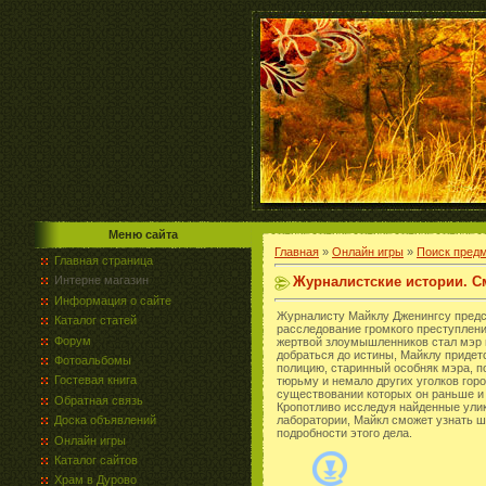
Меню сайта
Главная
»
Онлайн игры
»
Поиск пред
Главная страница
Журналистские истории. С
Интерне магазин
Информация о сайте
Журналисту Майклу Дженингсу предс
Каталог статей
расследование громкого преступлени
Форум
жертвой злоумышленников стал мэр 
добраться до истины, Майклу придет
Фотоальбомы
полицию, старинный особняк мэра, п
Гостевая книга
тюрьму и немало других уголков горо
существовании которых он раньше и 
Обратная связь
Кропотливо исследуя найденные улик
Доска объявлений
лаборатории, Майкл сможет узнать 
подробности этого дела.
Онлайн игры
Каталог сайтов
Храм в Дурово