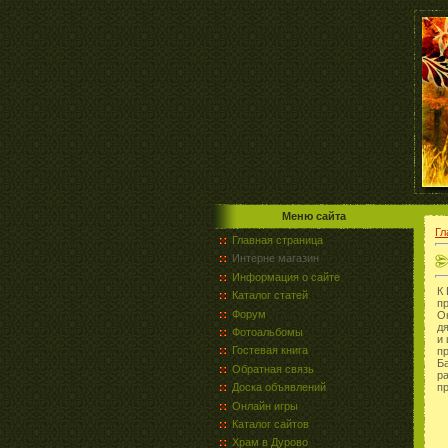
Меню сайта
Гл
Главная страница
Интерне магазин
Информация о сайте
К
Каталог статей
п
Форум
Он
д
Фотоальбомы
и 
Гостевая книга
п
Б
Обратная связь
р
Доска объявлений
п
Онлайн игры
Каталог сайтов
Храм в Дурово