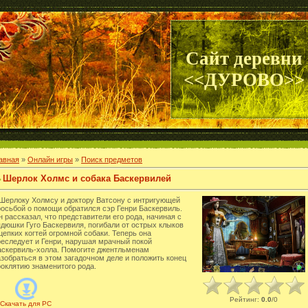
Сайт деревни
<<ДУРОВО>>
авная
»
Онлайн игры
»
Поиск предметов
Шерлок Холмс и собака Баскервилей
 Шерлоку Холмсу и доктору Ватсону с интригующей
росьбой о помощи обратился сэр Генри Баскервиль.
 рассказал, что представители его рода, начиная с
ядюшки Гуго Баскервиля, погибали от острых клыков
цепких когтей огромной собаки. Теперь она
реследует и Генри, нарушая мрачный покой
аскервиль-холла. Помогите джентльменам
азобраться в этом загадочном деле и положить конец
роклятию знаменитого рода.
Рейтинг
:
0.0
/
0
Скачать для
PC