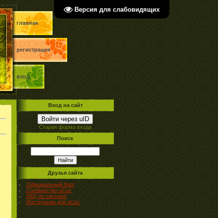
Версия для слабовидящих
главная
регистрация
вход
Вход на сайт
Войти через uID
Старая форма входа
Поиск
Друзья сайта
Официальный блог
Сообщество uCoz
FAQ по системе
Инструкции для uCoz