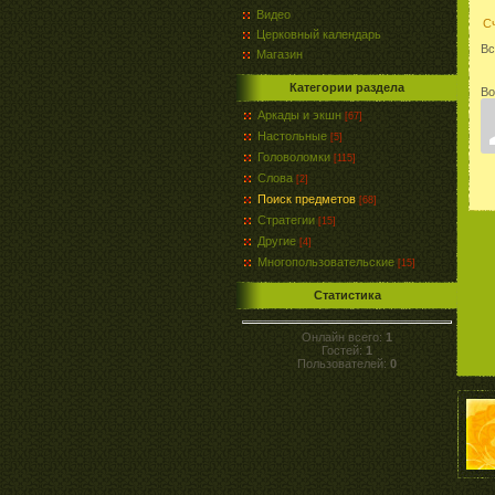
Видео
С
Церковный календарь
Вс
Магазин
Категории раздела
Во
Аркады и экшн
[67]
Настольные
[5]
Головоломки
[115]
Слова
[2]
Поиск предметов
[68]
Стратегии
[15]
Другие
[4]
Многопользовательские
[15]
Статистика
Онлайн всего:
1
Гостей:
1
Пользователей:
0