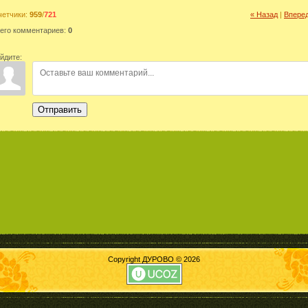
четчики
:
959
/
721
« Назад
|
Вперед
его комментариев
:
0
йдите:
Отправить
Copyright ДУРОВО © 2026