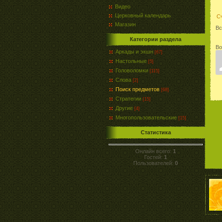
Видео
Церковный календарь
С
Магазин
Вс
Категории раздела
Во
Аркады и экшн
[67]
Настольные
[5]
Головоломки
[115]
Слова
[2]
Поиск предметов
[68]
Стратегии
[15]
Другие
[4]
Многопользовательские
[15]
Статистика
Онлайн всего:
1
Гостей:
1
Пользователей:
0