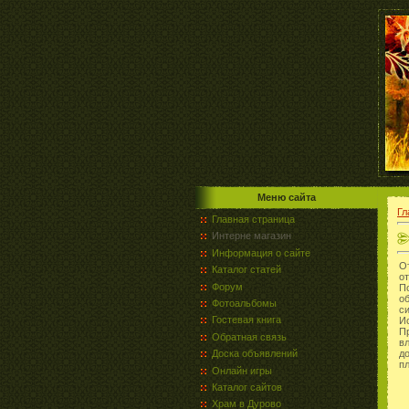
Меню сайта
Гл
Главная страница
Интерне магазин
Информация о сайте
О
Каталог статей
о
Форум
П
об
Фотоальбомы
с
Гостевая книга
И
Пр
Обратная связь
в
Доска объявлений
д
пл
Онлайн игры
Каталог сайтов
Храм в Дурово