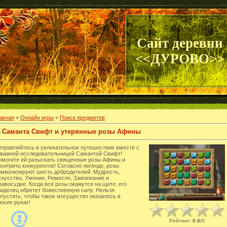
Сайт деревни
<<ДУРОВО>>
авная
»
Онлайн игры
»
Поиск предметов
Саманта Свифт и утерянные розы Афины
тправляйтесь в увлекательное путешествие вместе с
тважной исследовательницей Самантой Свифт!
омогите ей разыскать священные розы Афины и
хитрить конкурентов! Согласно легенде, розы
имволизируют шесть добродетелей: Мудрость,
скусство, Умение, Ремесло, Завоевание и
авосудие. Когда все розы окажутся на щите, его
ладелец обретет божественную силу. Нельзя
опустить, чтобы такое могущество оказалось в
охих руках!
Рейтинг
:
0.0
/
0