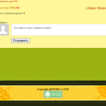
Скачать для
PC
четчики
:
876
/
705
« Назад
|
Вперед
его комментариев
:
0
йдите:
Отправить
Copyright ДУРОВО © 2026