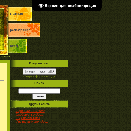
Версия для слабовидящих
главная
регистрация
вход
Вход на сайт
Войти через uID
Старая форма входа
Поиск
Друзья сайта
Официальный блог
Сообщество uCoz
FAQ по системе
Инструкции для uCoz